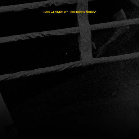
Кас Д'Амато – Тренер по боксу